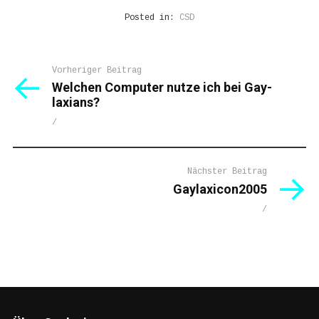
Posted in:
CSD
Post
Vorheriger Beitrag
Welchen Computer nutze ich bei Gay-
navigation
laxians?
/
Nächster Beitrag
Gaylaxicon2005
/