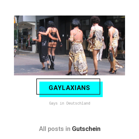
GAYLAXIANS
Gays in Deutschland
All posts in
Gutschein